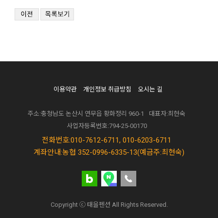
이용약관
개인정보 취급방침
오시는 길
주소:충청남도 논산시 연무읍 황화정리 960-1
대표자:최현숙
사업자등록번호:794-25-00170
전화번호:010-7612-6711, 010-6203-6711
계좌안내:농협 352-0996-6335-13(예금주:최현숙)
Copyright ⓒ 태을펜션 All Rights Reserved.