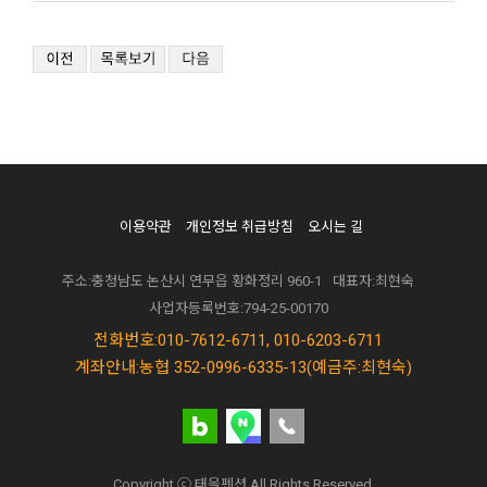
이용약관
개인정보 취급방침
오시는 길
주소:충청남도 논산시 연무읍 황화정리 960-1
대표자:최현숙
사업자등록번호:794-25-00170
전화번호:010-7612-6711, 010-6203-6711
계좌안내:농협 352-0996-6335-13(예금주:최현숙)
Copyright ⓒ 태을펜션 All Rights Reserved.