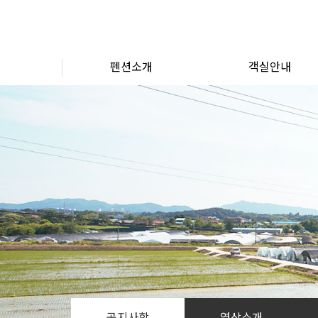
펜션소개
객실안내
펜션소개
객실 배치도
외부경관
전체 객실보기
오시는 길
공지사항
영상소개