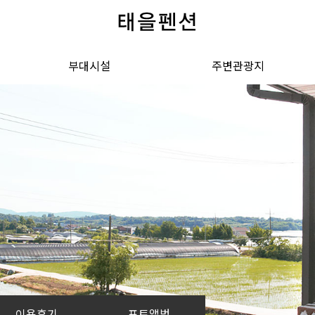
부대시설
주변관광지
부대시설
주변 관광지
이용후기
포토앨범